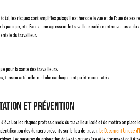
 total, les risques sont amplifiés puisqu’il est hors de la vue et de l’ouïe de ses 
la panique, etc. Face à une agression, le travailleur isolé se retrouve aussi plus
ntale du travailleur.
ue pour la santé des travailleurs.
es, tension artérielle, maladie cardiaque ont pu être constatés.
ntation et prévention
 d
’
évaluer les risques professionnels du travailleur isolé et de mettre en place
entification des dangers présents sur le lieu de travail.
Le Document Unique d’É
archisés. Les mesures de prévention doivent y apparaître et le document doit êtr