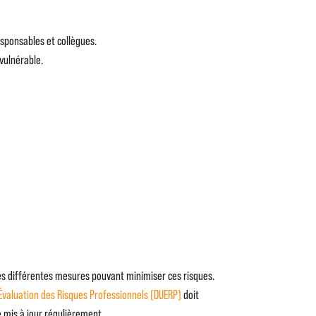
responsables et collègues.
 vulnérable.
 les différentes mesures pouvant minimiser ces risques.
valuation des Risques Professionnels (DUERP)
doit
e mis à jour régulièrement.