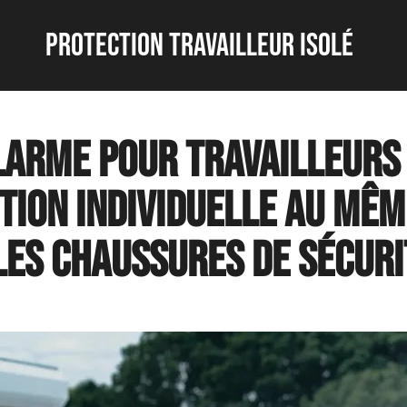
protection travailleur isolé
alarme pour travailleurs 
ion individuelle au mêm
les chaussures de sécuri