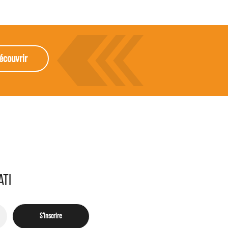
écouvrir
ATI
S'inscrire