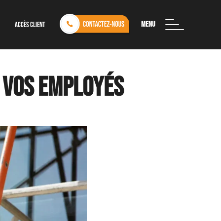
Menu
Accès client
r vos employés